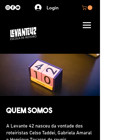
Login
Quem Somos
A Levante 42 nasceu da vontade dos
roteiristas Celso Taddei, Gabriela Amaral
e Henrique Tavares de reunir