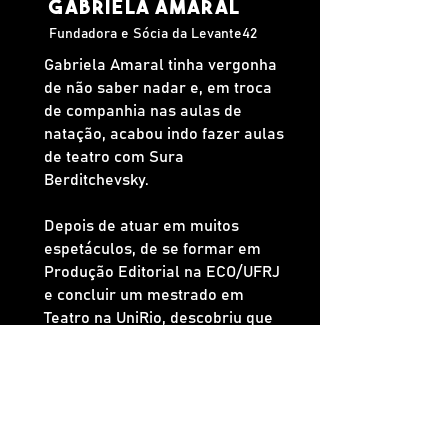
Gabriela Amaral
Fundadora e Sócia da Levante42
Gabriela Amaral tinha vergonha
de não saber nadar e, em troca
de companhia nas aulas de
natação, acabou indo fazer aulas
de teatro com Sura
Berditchevsky.
Depois de atuar em muitos
espetáculos, de se formar em
Produção Editorial na ECO/UFRJ
e concluir um mestrado em
Teatro na UniRio, descobriu que
seu lugar era atrás das câmeras
e na frente de um computador.
Participou da Oficina de Autores
da Rede Globo em 1998 e desde
então não parou de escrever. Foi