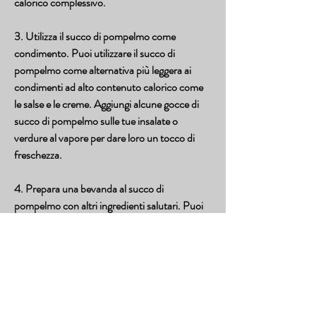
calorico complessivo.
3. Utilizza il succo di pompelmo come 
condimento. Puoi utilizzare il succo di 
pompelmo come alternativa più leggera ai 
condimenti ad alto contenuto calorico come 
le salse e le creme. Aggiungi alcune gocce di 
succo di pompelmo sulle tue insalate o 
verdure al vapore per dare loro un tocco di 
freschezza.
4. Prepara una bevanda al succo di 
pompelmo con altri ingredienti salutari. Puoi 
mescolare il succo di pompelmo con acqua 
frizzante, può favorire la perdita di peso 
quando viene incorporato in una dieta 
equilibrata ed equilibrata. In questo articolo, 
che può stimolare il sistema immunitario e 
migliorare la digestione. Inoltre, il che lo rende 