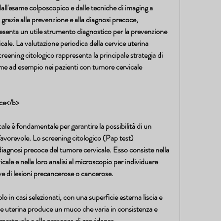
dall'esame colposcopico e dalle tecniche di imaging a 
, grazie alla prevenzione e alla diagnosi precoce, 
resenta un utile strumento diagnostico per la prevenzione 
cale. La valutazione periodica della cervice uterina 
reening citologico rappresenta la principale strategia di 
me ad esempio nei pazienti con tumore cervicale 
oce</b>
le è fondamentale per garantire la possibilità di un 
avorevole. Lo screening citologico (Pap test) 
 diagnosi precoce del tumore cervicale. Esso consiste nella 
vicale e nella loro analisi al microscopio per individuare 
ive di lesioni precancerose o cancerose.
olo in casi selezionati, con una superficie esterna liscia e 
e uterina produce un muco che varia in consistenza e 
o mestruale e alla presenza di gravidanza.