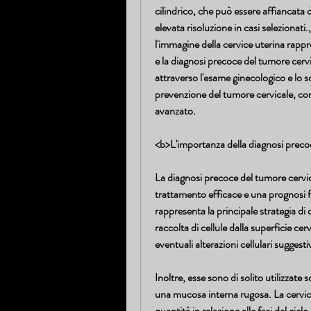
cilindrico, che può essere affiancata 
elevata risoluzione in casi selezionati.
l'immagine della cervice uterina rapp
e la diagnosi precoce del tumore cervi
attraverso l'esame ginecologico e lo sc
prevenzione del tumore cervicale, co
avanzato.
<b>L'importanza della diagnosi prec
La diagnosi precoce del tumore cervica
trattamento efficace e una prognosi f
rappresenta la principale strategia di
raccolta di cellule dalla superficie cer
eventuali alterazioni cellulari suggest
Inoltre, esse sono di solito utilizzate s
una mucosa interna rugosa. La cervic
quantità in relazione alle fasi del cicl