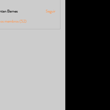
ntan Barnes
Seguir
 os membros (52)