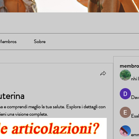
Membros
Sobre
membro
nhi 
uterina
Dav
a e comprendi meglio la tua salute. Esplora i dettagli con 
tieni una visione completa.
Esab
emm