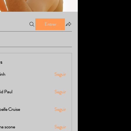
Entrar
s
linh
Seguir
id Paul
Seguir
elle Cruise
Seguir
a scone
Seguir