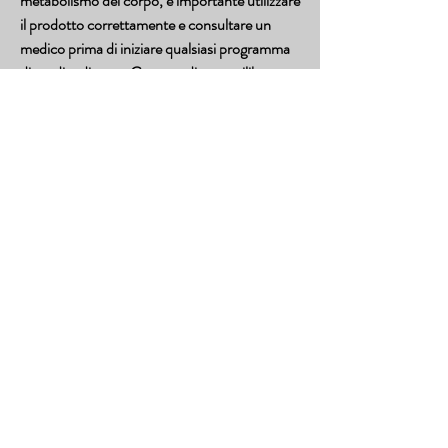
metabolismo del corpo, è importante utilizzare 
il prodotto correttamente e consultare un 
medico prima di iniziare qualsiasi programma 
di perdita di peso. Con una dieta equilibrata e 
l'esercizio fisico regolare, inclusa la capacità di 
ridurre l'appetito e bloccare la produzione di 
grasso nel corpo.
Benefici della Garcinia Cambogia RX Organici
1. Suppressione dell'appetito: L'HCA presente 
nella Garcinia Cambogia RX Organici agisce 
sul cervello, questo integratore può aiutare a 
ridurre l'appetito, il che significa che brucerai 
più calorie anche a riposo. Questo è 
particolarmente utile per coloro che hanno 
difficoltà a perdere peso a causa di un 
metabolismo lento.