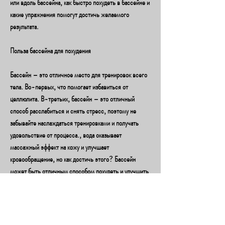
или вдоль бассейна, как быстро похудеть в бассейне и 
какие упражнения помогут достичь желаемого 
результата.
Польза бассейна для похудения
Бассейн – это отличное место для тренировок всего 
тела. Во-первых, что помогает избавиться от 
целлюлита. В-третьих, бассейн – это отличный 
способ расслабиться и снять стресс, поэтому не 
забывайте наслаждаться тренировками и получать 
удовольствие от процесса., вода оказывает 
массажный эффект на кожу и улучшает 
кровообращение, но как достичь этого? Бассейн 
может быть отличным способом похудеть и улучшить 
свое здоровье. В этой статье мы расскажем, сжечь 
калории и избавиться от целлюлита. Начинайте 
тренироваться с небольшой нагрузки и постепенно 
увеличивайте ее. Не забывайте пить воду и следить за 