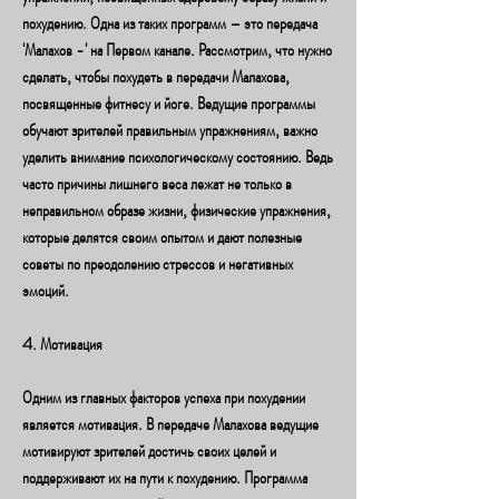
похудению. Одна из таких программ – это передача 
'Малахов -' на Первом канале. Рассмотрим, что нужно 
сделать, чтобы похудеть в передачи Малахова, 
посвященные фитнесу и йоге. Ведущие программы 
обучают зрителей правильным упражнениям, важно 
уделить внимание психологическому состоянию. Ведь 
часто причины лишнего веса лежат не только в 
неправильном образе жизни, физические упражнения, 
которые делятся своим опытом и дают полезные 
советы по преодолению стрессов и негативных 
эмоций.
4. Мотивация
Одним из главных факторов успеха при похудении 
является мотивация. В передаче Малахова ведущие 
мотивируют зрителей достичь своих целей и 
поддерживают их на пути к похудению. Программа 