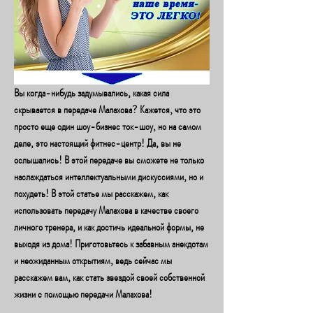
Вы когда-нибудь задумывались, какая сила 
скрывается в передаче Малахова? Кажется, что это 
просто еще один шоу-бизнес ток-шоу, но на самом 
деле, это настоящий фитнес-центр! Да, вы не 
ослышались! В этой передаче вы сможете не только 
наслаждаться интеллектуальными дискуссиями, но и 
похудеть! В этой статье мы расскажем, как 
использовать передачу Малахова в качестве своего 
личного тренера, и как достичь идеальной формы, не 
выходя из дома! Приготовьтесь к забавным анекдотам 
и неожиданным открытиям, ведь сейчас мы 
расскажем вам, как стать звездой своей собственной 
жизни с помощью передачи Малахова!