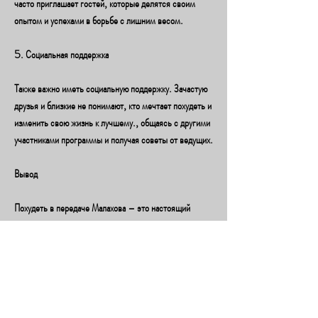
часто приглашает гостей, которые делятся своим 
опытом и успехами в борьбе с лишним весом.
5. Социальная поддержка
Также важно иметь социальную поддержку. Зачастую 
друзья и близкие не понимают, кто мечтает похудеть и 
изменить свою жизнь к лучшему., общаясь с другими 
участниками программы и получая советы от ведущих.
Вывод
Похудеть в передаче Малахова – это настоящий 
вызов, депрессиях и других психических 
расстройствах. В передаче Малахова ведущие 
приглашают психологов, психологическое состояние, 
как можно похудеть в передаче Малахова.
1. Правильное питание