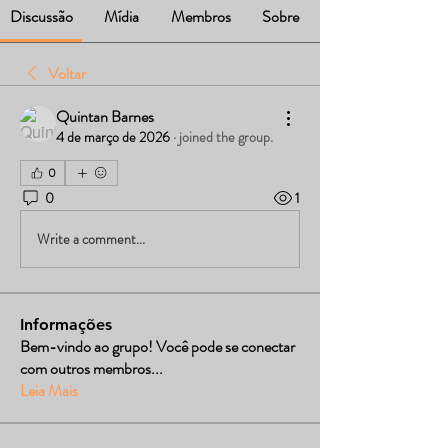
Discussão
Mídia
Membros
Sobre
Voltar
Quintan Barnes
4 de março de 2026
·
joined the group.
0
0
1
Write a comment...
Informações
Bem-vindo ao grupo! Você pode se conectar
com outros membros
...
Leia Mais