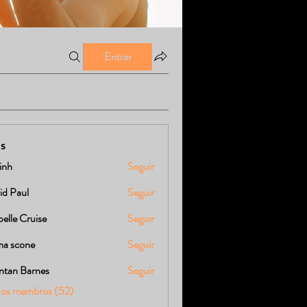
Entrar
s
linh
Seguir
id Paul
Seguir
elle Cruise
Seguir
a scone
Seguir
ntan Barnes
Seguir
 os membros (52)