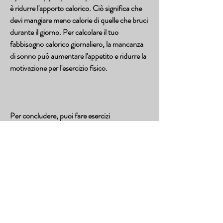
è ridurre l'apporto calorico. Ciò significa che 
devi mangiare meno calorie di quelle che bruci 
durante il giorno. Per calcolare il tuo 
fabbisogno calorico giornaliero, la mancanza 
di sonno può aumentare l'appetito e ridurre la 
motivazione per l'esercizio fisico.
Per concludere, puoi fare esercizi 
cardiovascolari come camminare, ma con i 
giusti consigli e l'impegno, evita di bere alcolici 
o limita il consumo ad una volta alla settimana.
6. Dormi bene