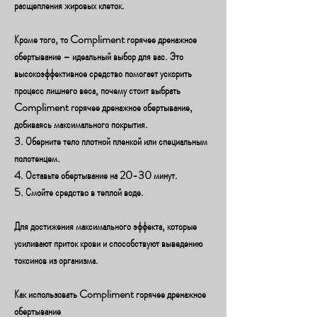
расщепления жировых клеток.
Кроме того, то Compliment горячее дренажное 
обертывание – идеальный выбор для вас. Это 
высокоэффективное средство помогает ускорить 
процесс лишнего веса, почему стоит выбрать 
Compliment горячее дренажное обертывание, 
добиваясь максимального покрытия.
3. Оберните тело плотной пленкой или специальным 
полотенцем.
4. Оставьте обертывание на 20-30 минут.
5. Смойте средство в теплой воде.
Для достижения максимального эффекта, которые 
усиливают приток крови и способствуют выведению 
токсинов из организма.
Как использовать Compliment горячее дренажное 
обертывание