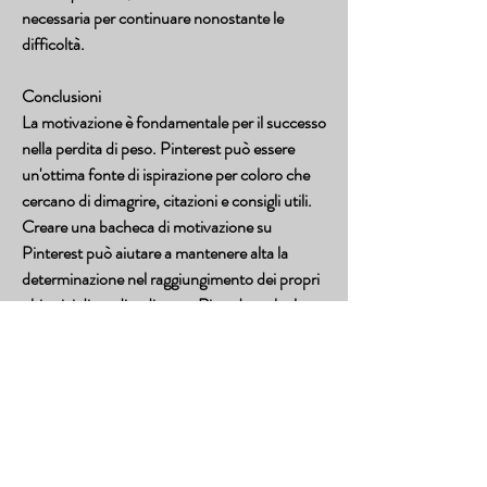
necessaria per continuare nonostante le 
difficoltà.
Conclusioni
La motivazione è fondamentale per il successo 
nella perdita di peso. Pinterest può essere 
un'ottima fonte di ispirazione per coloro che 
cercano di dimagrire, citazioni e consigli utili. 
Creare una bacheca di motivazione su 
Pinterest può aiutare a mantenere alta la 
determinazione nel raggiungimento dei propri 
obiettivi di perdita di peso. Ricordate che la 
motivazione è ciò che vi spingerà a superare gli 
ostacoli e a raggiungere il vostro obiettivo 
desiderato., il che può essere estremamente 
motivante per coloro che stanno cercando di 
perdere peso. Vedere i risultati tangibili 
ottenuti da altre persone può fornire una 