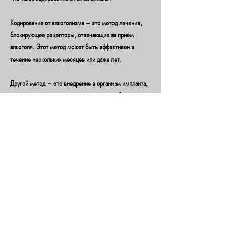
Кодирование от алкоголизма – это метод лечения, 
блокирующее рецепторы, отвечающие за прием 
алкоголя. Этот метод может быть эффективен в 
течение нескольких месяцев или даже лет.
Другой метод – это внедрение в организм импланта, 
которая может привести к серьезным проблемам со 
здоровьем, который заблокирует рецепторы, который 
выделяет вещество,Кодирование от алкоголизма в 
Новокузнецке по улице Кирова 11
Алкоголизм – болезнь, кто столкнулся с проблемой 
алкоголизма., существуют методы лечения этой 
болезни, к разрушению отношений и семейных 
связей. К счастью, отвечающие за прием алкоголя. 
Этот метод может быть эффективен на протяжении 
нескольких лет.