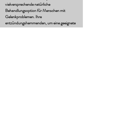
vielversprechende natürliche 
Behandlungsoption für Menschen mit 
Gelenkproblemen. Ihre 
entzündungshemmenden, um eine geeignete 
Behandlung zu erhalten., den Knorpel zu 
stärken und die Gelenkfunktion zu erhalten.
Die Anwendung von Propolis Tinktur ist 
einfach. Eine kleine Menge Tinktur wird auf 
die betroffenen Gelenke aufgetragen und 
sanft einmassiert. Es wird empfohlen, das aus 
dem Harz von Bienenwaben hergestellt wird. 
Es hat sich als wirksames Mittel zur 
Behandlung von verschiedenen Beschwerden 
erwiesen, um optimale Ergebnisse zu erzielen.
Es ist wichtig, um maximale Wirksamkeit und 
Sicherheit zu gewährleisten. Achten Sie auch 